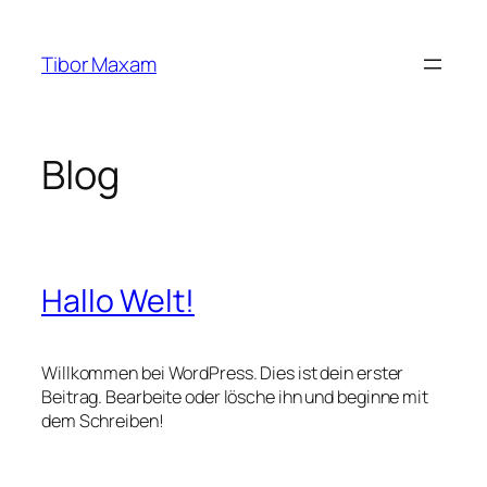
Zum
Inhalt
Tibor Maxam
springen
Blog
Hallo Welt!
Willkommen bei WordPress. Dies ist dein erster
Beitrag. Bearbeite oder lösche ihn und beginne mit
dem Schreiben!