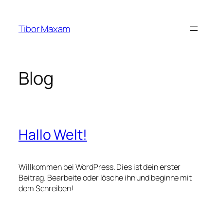
Zum
Inhalt
Tibor Maxam
springen
Blog
Hallo Welt!
Willkommen bei WordPress. Dies ist dein erster
Beitrag. Bearbeite oder lösche ihn und beginne mit
dem Schreiben!