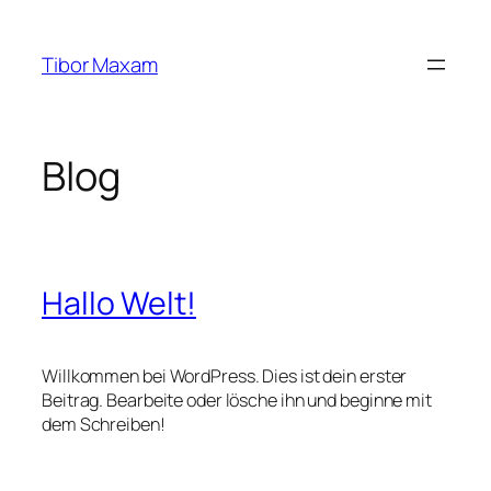
Zum
Inhalt
Tibor Maxam
springen
Blog
Hallo Welt!
Willkommen bei WordPress. Dies ist dein erster
Beitrag. Bearbeite oder lösche ihn und beginne mit
dem Schreiben!