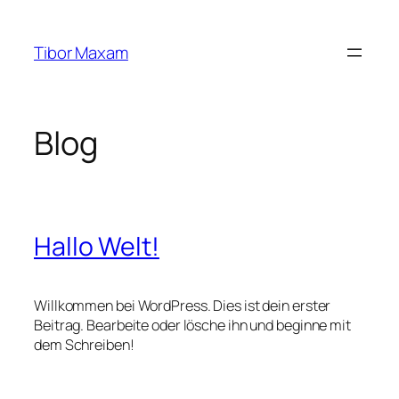
Zum
Inhalt
Tibor Maxam
springen
Blog
Hallo Welt!
Willkommen bei WordPress. Dies ist dein erster
Beitrag. Bearbeite oder lösche ihn und beginne mit
dem Schreiben!