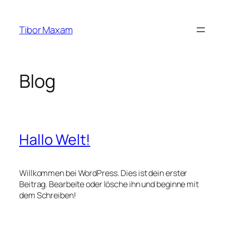
Zum
Inhalt
Tibor Maxam
springen
Blog
Hallo Welt!
Willkommen bei WordPress. Dies ist dein erster
Beitrag. Bearbeite oder lösche ihn und beginne mit
dem Schreiben!