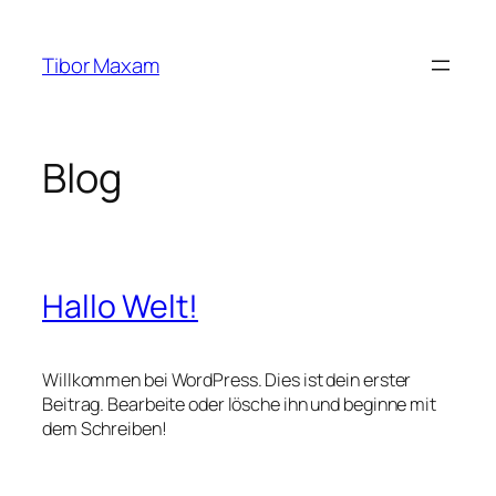
Zum
Inhalt
Tibor Maxam
springen
Blog
Hallo Welt!
Willkommen bei WordPress. Dies ist dein erster
Beitrag. Bearbeite oder lösche ihn und beginne mit
dem Schreiben!