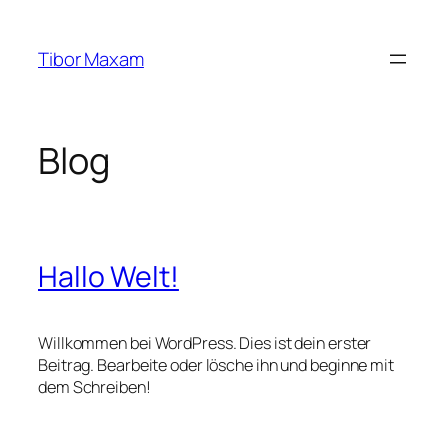
Zum
Inhalt
Tibor Maxam
springen
Blog
Hallo Welt!
Willkommen bei WordPress. Dies ist dein erster
Beitrag. Bearbeite oder lösche ihn und beginne mit
dem Schreiben!