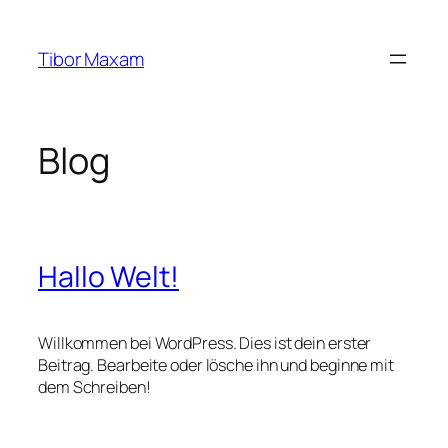
Zum
Inhalt
Tibor Maxam
springen
Blog
Hallo Welt!
Willkommen bei WordPress. Dies ist dein erster
Beitrag. Bearbeite oder lösche ihn und beginne mit
dem Schreiben!