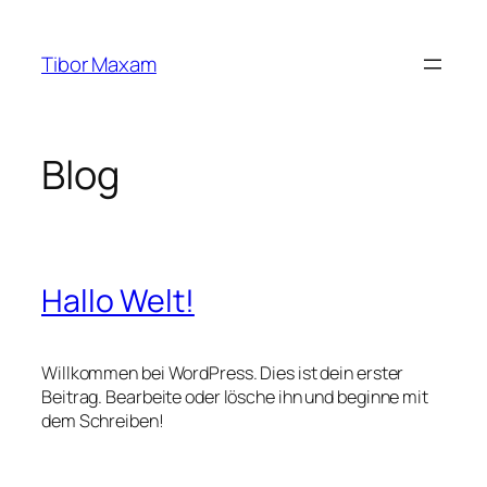
Zum
Inhalt
Tibor Maxam
springen
Blog
Hallo Welt!
Willkommen bei WordPress. Dies ist dein erster
Beitrag. Bearbeite oder lösche ihn und beginne mit
dem Schreiben!