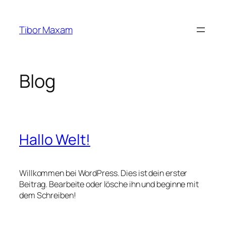
Zum
Inhalt
Tibor Maxam
springen
Blog
Hallo Welt!
Willkommen bei WordPress. Dies ist dein erster
Beitrag. Bearbeite oder lösche ihn und beginne mit
dem Schreiben!