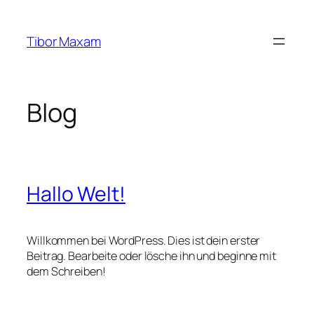
Zum
Inhalt
Tibor Maxam
springen
Blog
Hallo Welt!
Willkommen bei WordPress. Dies ist dein erster
Beitrag. Bearbeite oder lösche ihn und beginne mit
dem Schreiben!