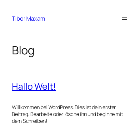
Zum
Inhalt
Tibor Maxam
springen
Blog
Hallo Welt!
Willkommen bei WordPress. Dies ist dein erster
Beitrag. Bearbeite oder lösche ihn und beginne mit
dem Schreiben!