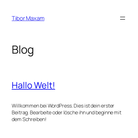
Zum
Inhalt
Tibor Maxam
springen
Blog
Hallo Welt!
Willkommen bei WordPress. Dies ist dein erster
Beitrag. Bearbeite oder lösche ihn und beginne mit
dem Schreiben!