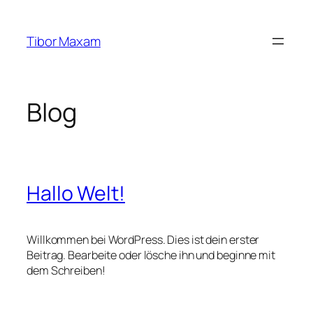
Zum
Inhalt
Tibor Maxam
springen
Blog
Hallo Welt!
Willkommen bei WordPress. Dies ist dein erster
Beitrag. Bearbeite oder lösche ihn und beginne mit
dem Schreiben!