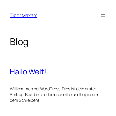
Zum
Inhalt
Tibor Maxam
springen
Blog
Hallo Welt!
Willkommen bei WordPress. Dies ist dein erster
Beitrag. Bearbeite oder lösche ihn und beginne mit
dem Schreiben!