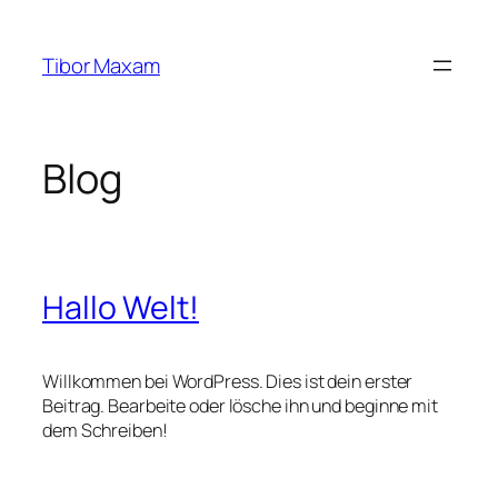
Zum
Inhalt
Tibor Maxam
springen
Blog
Hallo Welt!
Willkommen bei WordPress. Dies ist dein erster
Beitrag. Bearbeite oder lösche ihn und beginne mit
dem Schreiben!