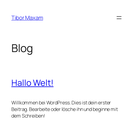
Zum
Inhalt
Tibor Maxam
springen
Blog
Hallo Welt!
Willkommen bei WordPress. Dies ist dein erster
Beitrag. Bearbeite oder lösche ihn und beginne mit
dem Schreiben!