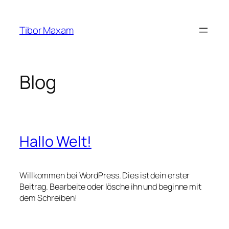
Zum
Inhalt
Tibor Maxam
springen
Blog
Hallo Welt!
Willkommen bei WordPress. Dies ist dein erster
Beitrag. Bearbeite oder lösche ihn und beginne mit
dem Schreiben!