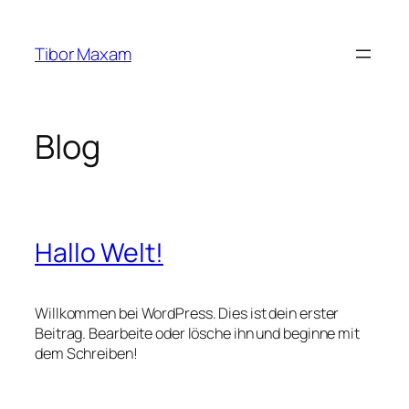
Zum
Inhalt
Tibor Maxam
springen
Blog
Hallo Welt!
Willkommen bei WordPress. Dies ist dein erster
Beitrag. Bearbeite oder lösche ihn und beginne mit
dem Schreiben!