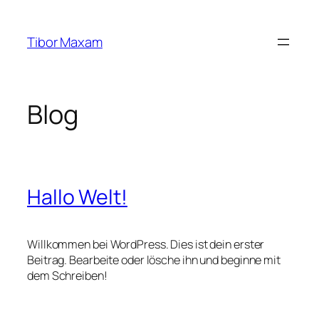
Zum
Inhalt
Tibor Maxam
springen
Blog
Hallo Welt!
Willkommen bei WordPress. Dies ist dein erster
Beitrag. Bearbeite oder lösche ihn und beginne mit
dem Schreiben!