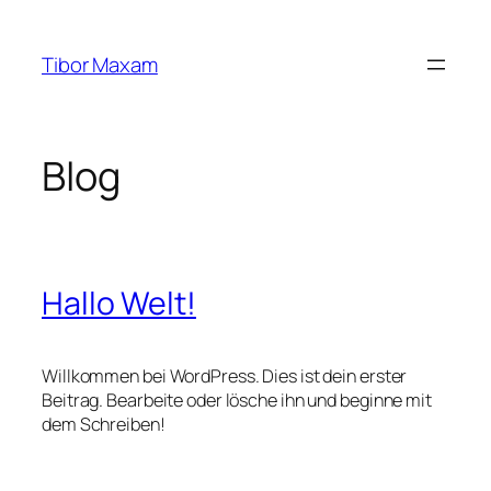
Zum
Inhalt
Tibor Maxam
springen
Blog
Hallo Welt!
Willkommen bei WordPress. Dies ist dein erster
Beitrag. Bearbeite oder lösche ihn und beginne mit
dem Schreiben!