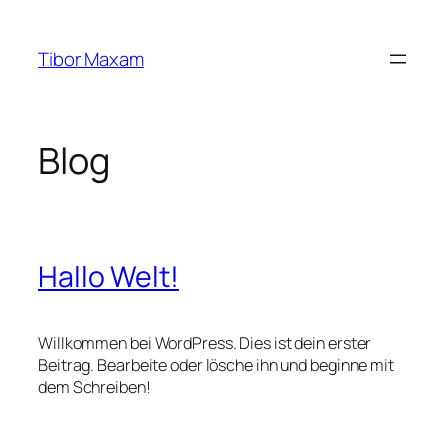
Zum
Inhalt
Tibor Maxam
springen
Blog
Hallo Welt!
Willkommen bei WordPress. Dies ist dein erster
Beitrag. Bearbeite oder lösche ihn und beginne mit
dem Schreiben!