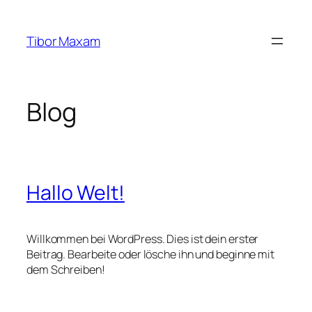
Zum
Inhalt
Tibor Maxam
springen
Blog
Hallo Welt!
Willkommen bei WordPress. Dies ist dein erster
Beitrag. Bearbeite oder lösche ihn und beginne mit
dem Schreiben!