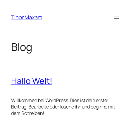
Zum
Inhalt
Tibor Maxam
springen
Blog
Hallo Welt!
Willkommen bei WordPress. Dies ist dein erster
Beitrag. Bearbeite oder lösche ihn und beginne mit
dem Schreiben!