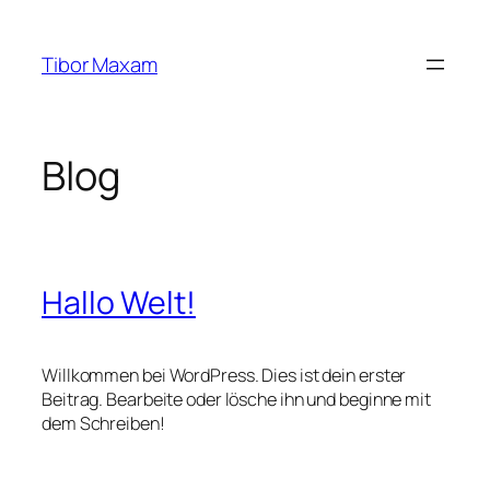
Zum
Inhalt
Tibor Maxam
springen
Blog
Hallo Welt!
Willkommen bei WordPress. Dies ist dein erster
Beitrag. Bearbeite oder lösche ihn und beginne mit
dem Schreiben!