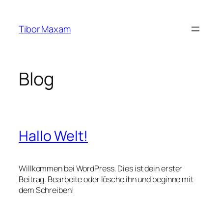
Zum
Inhalt
Tibor Maxam
springen
Blog
Hallo Welt!
Willkommen bei WordPress. Dies ist dein erster
Beitrag. Bearbeite oder lösche ihn und beginne mit
dem Schreiben!