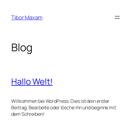
Zum
Inhalt
Tibor Maxam
springen
Blog
Hallo Welt!
Willkommen bei WordPress. Dies ist dein erster
Beitrag. Bearbeite oder lösche ihn und beginne mit
dem Schreiben!