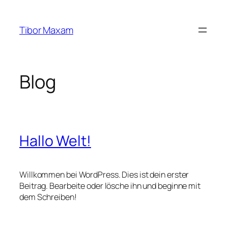
Zum
Inhalt
Tibor Maxam
springen
Blog
Hallo Welt!
Willkommen bei WordPress. Dies ist dein erster
Beitrag. Bearbeite oder lösche ihn und beginne mit
dem Schreiben!