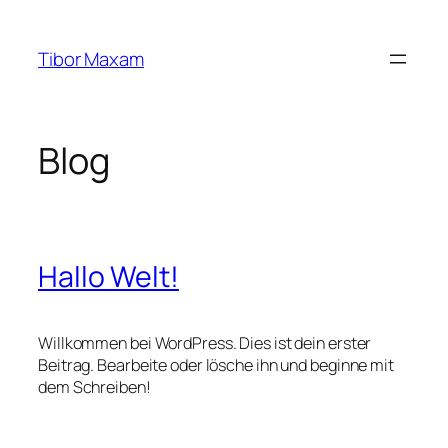
Zum
Inhalt
Tibor Maxam
springen
Blog
Hallo Welt!
Willkommen bei WordPress. Dies ist dein erster
Beitrag. Bearbeite oder lösche ihn und beginne mit
dem Schreiben!