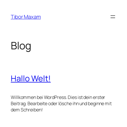
Zum
Inhalt
Tibor Maxam
springen
Blog
Hallo Welt!
Willkommen bei WordPress. Dies ist dein erster
Beitrag. Bearbeite oder lösche ihn und beginne mit
dem Schreiben!