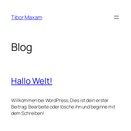
Zum
Inhalt
Tibor Maxam
springen
Blog
Hallo Welt!
Willkommen bei WordPress. Dies ist dein erster
Beitrag. Bearbeite oder lösche ihn und beginne mit
dem Schreiben!