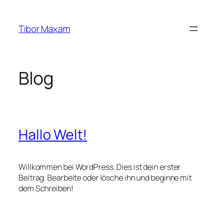
Zum
Inhalt
Tibor Maxam
springen
Blog
Hallo Welt!
Willkommen bei WordPress. Dies ist dein erster
Beitrag. Bearbeite oder lösche ihn und beginne mit
dem Schreiben!