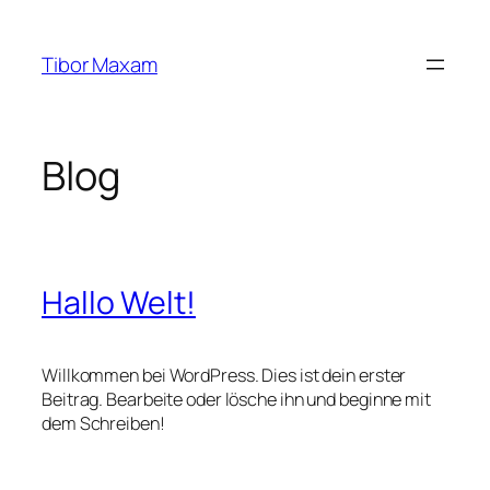
Zum
Inhalt
Tibor Maxam
springen
Blog
Hallo Welt!
Willkommen bei WordPress. Dies ist dein erster
Beitrag. Bearbeite oder lösche ihn und beginne mit
dem Schreiben!