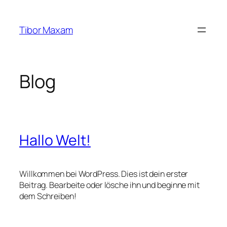
Zum
Inhalt
Tibor Maxam
springen
Blog
Hallo Welt!
Willkommen bei WordPress. Dies ist dein erster
Beitrag. Bearbeite oder lösche ihn und beginne mit
dem Schreiben!