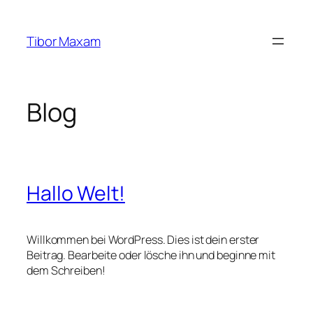
Zum
Inhalt
Tibor Maxam
springen
Blog
Hallo Welt!
Willkommen bei WordPress. Dies ist dein erster
Beitrag. Bearbeite oder lösche ihn und beginne mit
dem Schreiben!