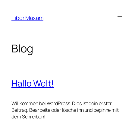
Zum
Inhalt
Tibor Maxam
springen
Blog
Hallo Welt!
Willkommen bei WordPress. Dies ist dein erster
Beitrag. Bearbeite oder lösche ihn und beginne mit
dem Schreiben!