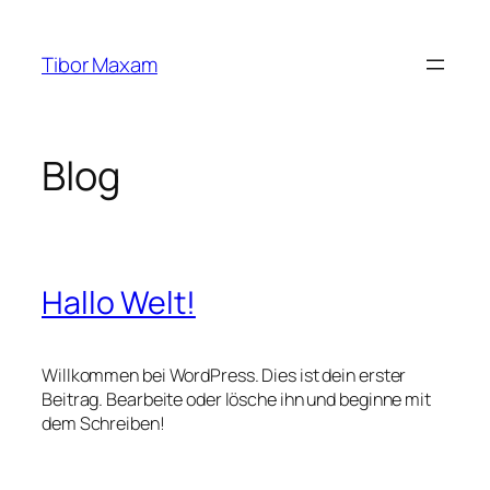
Zum
Inhalt
Tibor Maxam
springen
Blog
Hallo Welt!
Willkommen bei WordPress. Dies ist dein erster
Beitrag. Bearbeite oder lösche ihn und beginne mit
dem Schreiben!