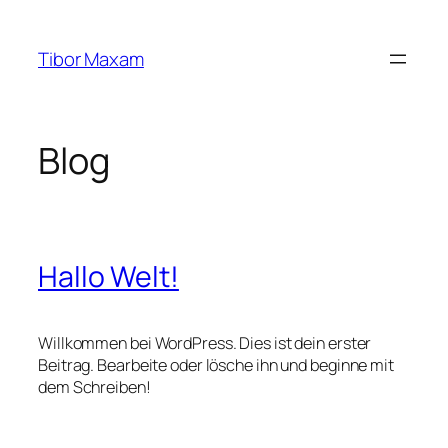
Zum
Inhalt
Tibor Maxam
springen
Blog
Hallo Welt!
Willkommen bei WordPress. Dies ist dein erster
Beitrag. Bearbeite oder lösche ihn und beginne mit
dem Schreiben!